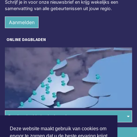
Schrijf je in voor onze nieuwsbrief en krijg wekelijks een
samenvatting van alle gebeurtenissen uit jouw regio.
Aanmelden
ONLINE DAGBLADEN
Overige dagbladen in de regio
Deze website maakt gebruik van cookies om
Algemene voorwaarden
ervoor te zorgen dat u de beste ervaring krijgt