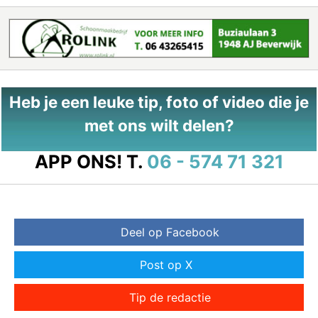
Heb je een leuke tip, foto of video die je
met ons wilt delen?
APP ONS!
T.
06 - 574 71 321
Deel op Facebook
Post op X
Tip de redactie