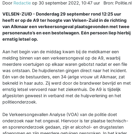
Door
Redactie
op
30 september 2022, 10:47 uur
Bron: Politie.nl
VELSEN-ZUID - Donderdag 29 september rond 12:25 uur
heeft er op de A9 ter hoogte van Velsen-Zuid in de richting
van Alkmaar een verkeersongeval plaatsgevonden met twee
personenauto’s en een bestelwagen. Eén persoon liep hierbij
ernstig letsel op.
Aan het begin van de middag kwam bij de meldkamer een
melding binnen van een verkeersongeval op de A9, waarbij
meerdere voertuigen op elkaar waren gebotst nadat er een file
was ontstaan. De hulpdiensten gingen direct naar het incident.
Eén van de bestuurders, een 34-jarige vrouw uit Alkmaar, zat
bekneld in haar auto. Zij werd door de brandweer bevrijd en met
ernstig letsel vervoerd naar het ziekenhuis. De A9 is tijdelijk
afgesloten geweest in verband met de hulpverlening en het
politieonderzoek.
De Verkeersongevallen Analyse (VOA) van de politie doet
onderzoek naar het ongeval. Hiervoor is ter plaatse technisch-
en sporenonderzoek gedaan, zijn er alcohol- en drugstesten
afgenomen en zijn meerdere getuigen gesproken. In het kader