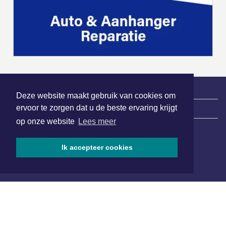
Deze website maakt gebruik van cookies om
ervoor te zorgen dat u de beste ervaring krijgt
|
Nieuws | Sport | Evenementen
op onze website
Lees meer
Hoofdvestiging:
Ik accepteer cookies
van Benthuizenlaan 1
1701 BZ Heerhugowaard
072 8200 600
redactie@xyto.nl
www.xyto.nl