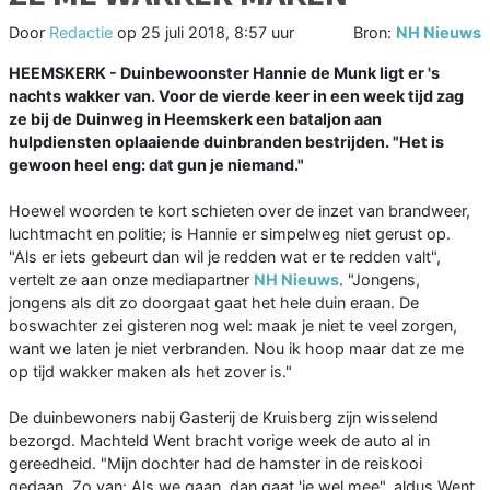
Door
Redactie
op
25 juli 2018, 8:57 uur
Bron:
NH Nieuws
HEEMSKERK - Duinbewoonster Hannie de Munk ligt er 's
nachts wakker van. Voor de vierde keer in een week tijd zag
ze bij de Duinweg in Heemskerk een bataljon aan
hulpdiensten oplaaiende duinbranden bestrijden. "Het is
gewoon heel eng: dat gun je niemand."
Hoewel woorden te kort schieten over de inzet van brandweer,
luchtmacht en politie; is Hannie er simpelweg niet gerust op.
"Als er iets gebeurt dan wil je redden wat er te redden valt",
vertelt ze aan onze mediapartner
NH Nieuws
. "Jongens,
jongens als dit zo doorgaat gaat het hele duin eraan. De
boswachter zei gisteren nog wel: maak je niet te veel zorgen,
want we laten je niet verbranden. Nou ik hoop maar dat ze me
op tijd wakker maken als het zover is."
De duinbewoners nabij Gasterij de Kruisberg zijn wisselend
bezorgd. Machteld Went bracht vorige week de auto al in
gereedheid. "Mijn dochter had de hamster in de reiskooi
gedaan. Zo van: Als we gaan, dan gaat 'ie wel mee", aldus Went.