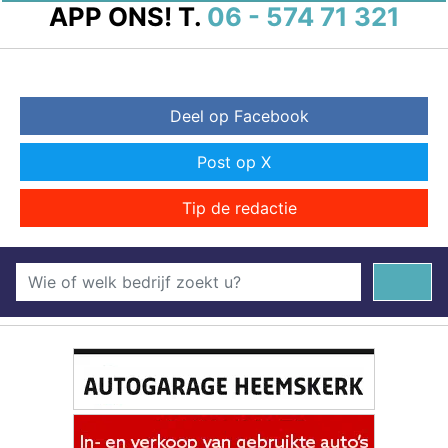
APP ONS!
T.
06 - 574 71 321
Deel op Facebook
Post op X
Tip de redactie