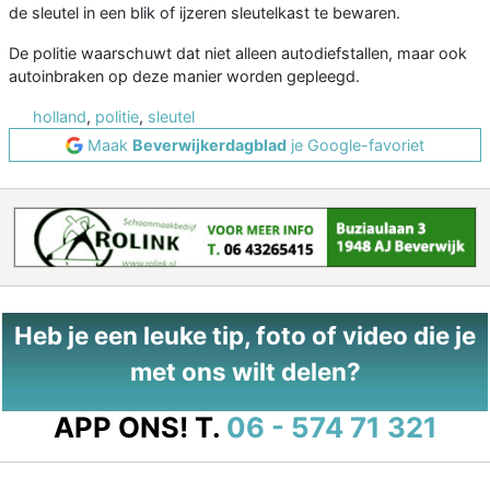
de sleutel in een blik of ijzeren sleutelkast te bewaren.
De politie waarschuwt dat niet alleen autodiefstallen, maar ook
autoinbraken op deze manier worden gepleegd.
holland
,
politie
,
sleutel
Maak
Beverwijkerdagblad
je Google-favoriet
Heb je een leuke tip, foto of video die je
met ons wilt delen?
APP ONS!
T.
06 - 574 71 321