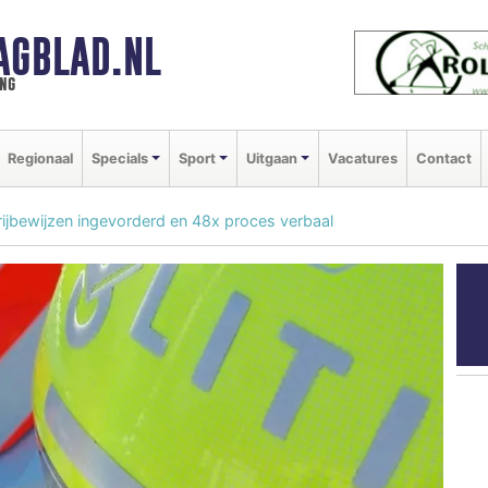
AGBLAD.NL
ng
Regionaal
Specials
Sport
Uitgaan
Vacatures
Contact
rijbewijzen ingevorderd en 48x proces verbaal