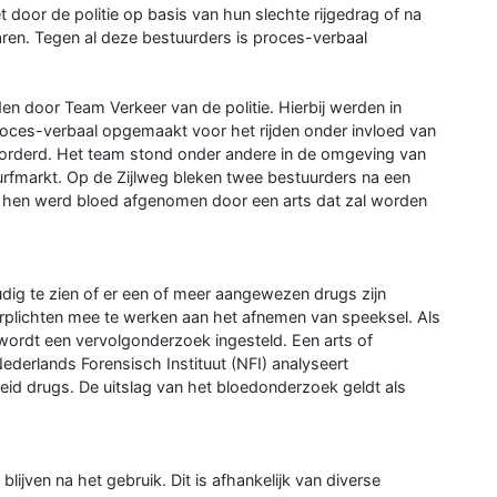
door de politie op basis van hun slechte rijgedrag of na
aren. Tegen al deze bestuurders is proces-verbaal
n door Team Verkeer van de politie. Hierbij werden in
oces-verbaal opgemaakt voor het rijden onder invloed van
evorderd. Het team stond onder andere in de omgeving van
Turfmarkt. Op de Zijlweg bleken twee bestuurders na een
Bij hen werd bloed afgenomen door een arts dat zal worden
oudig te zien of er een of meer aangewezen drugs zijn
erplichten mee te werken aan het afnemen van speeksel. Als
, wordt een vervolgonderzoek ingesteld. Een arts of
ederlands Forensisch Instituut (NFI) analyseert
id drugs. De uitslag van het bloedonderzoek geldt als
lijven na het gebruik. Dit is afhankelijk van diverse