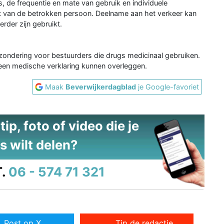
s, de frequentie en mate van gebruik en individuele
t van de betrokken persoon. Deelname aan het verkeer kan
rder zijn gebruikt.
 uitzondering voor bestuurders die drugs medicinaal gebruiken.
ie een medische verklaring kunnen overleggen.
Maak
Beverwijkerdagblad
je Google-favoriet
ip, foto of video die je
s wilt delen?
.
06 - 574 71 321
Post op X
Tip de redactie