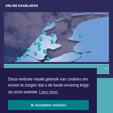
ONLINE DAGBLADEN
Overige dagbladen in de regio
Deze website maakt gebruik van cookies om
Algemene voorwaarden
ervoor te zorgen dat u de beste ervaring krijgt
op onze website
Lees meer
Disclaimer
Privacy Statement
Ik accepteer cookies
Copyright (c) 2026 | Beverwijkerdagblad.nl - Alle rechten