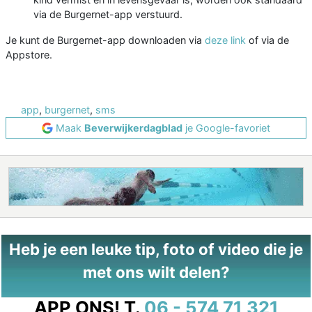
via de Burgernet-app verstuurd.
Je kunt de Burgernet-app downloaden via
deze link
of via de
Appstore.
app
,
burgernet
,
sms
Maak
Beverwijkerdagblad
je Google-favoriet
Heb je een leuke tip, foto of video die je
met ons wilt delen?
APP ONS!
T.
06 - 574 71 321