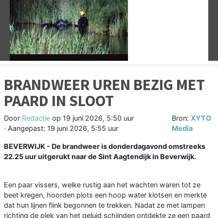
Vorige
V
BRANDWEER UREN BEZIG MET
PAARD IN SLOOT
Door
Redactie
op
19 juni 2026, 5:50 uur
Bron:
XYTO
· Aangepast:
19 juni 2026, 5:55 uur
Media
BEVERWIJK - De brandweer is donderdagavond omstreeks
22.25 uur uitgerukt naar de Sint Aagtendijk in Beverwijk.
Een paar vissers, welke rustig aan het wachten waren tot ze
beet kregen, hoorden plots een hoop water klotsen en merkte
dat hun lijnen flink begonnen te trekken. Nadat ze met lampen
richting de plek van het geluid schijnden ontdekte ze een paard