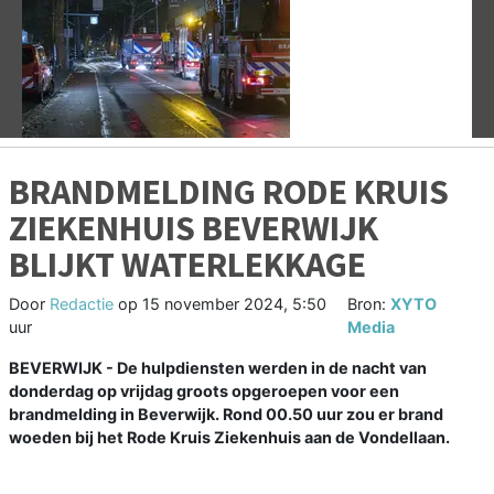
Vorige
V
BRANDMELDING RODE KRUIS
ZIEKENHUIS BEVERWIJK
BLIJKT WATERLEKKAGE
Door
Redactie
op
15 november 2024, 5:50
Bron:
XYTO
uur
Media
BEVERWIJK - De hulpdiensten werden in de nacht van
donderdag op vrijdag groots opgeroepen voor een
brandmelding in Beverwijk. Rond 00.50 uur zou er brand
woeden bij het Rode Kruis Ziekenhuis aan de Vondellaan.