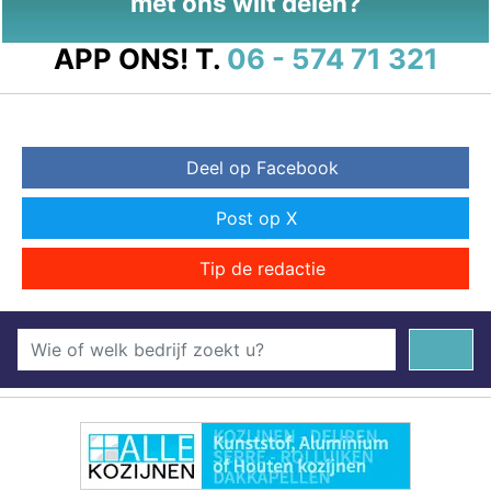
met ons wilt delen?
APP ONS!
T.
06 - 574 71 321
Deel op Facebook
Post op X
Tip de redactie