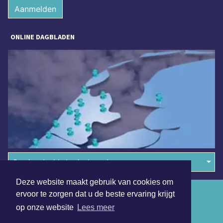
Aanmelden
ONLINE DAGBLADEN
Overige dagbladen in de regio
Deze website maakt gebruik van cookies om
Algemene voorwaarden
ervoor te zorgen dat u de beste ervaring krijgt
op onze website
Lees meer
Disclaimer