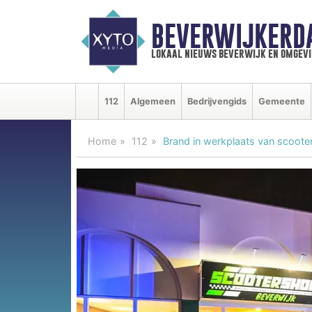
BEVERWIJKERD
lokaal nieuws beverwijk en omgevi
112
Algemeen
Bedrijvengids
Gemeente
Home
112
Brand in werkplaats van scoote