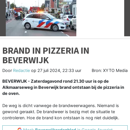
Vorige
V
BRAND IN PIZZERIA IN
BEVERWIJK
Door
Redactie
op
27 juli 2024, 22:33 uur
Bron: XYTO Media
BEVERWIJK - Zaterdagavond rond 21.30 uur is op de
Alkmaarseweg in Beverwijk brand ontstaan bij de pizzeria in
de oven.
De weg is dicht vanwege de brandweerwagens. Niemand is
gewond geraakt. De brandweer is bezig met de situatie te
controleren. Hoe de brand kon ontstaan is nog niet duidelijk.
Maak
Beverwijkerdagblad
je Google-favoriet