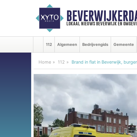
BEVERWIJKERD
lokaal nieuws beverwijk en omgevi
112
Algemeen
Bedrijvengids
Gemeente
Home
112
Brand in flat in Beverwijk, bur