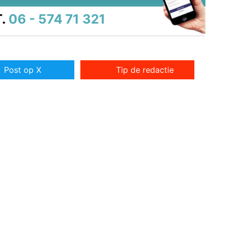
.
06 - 574 71 321
Post op X
Tip de redactie