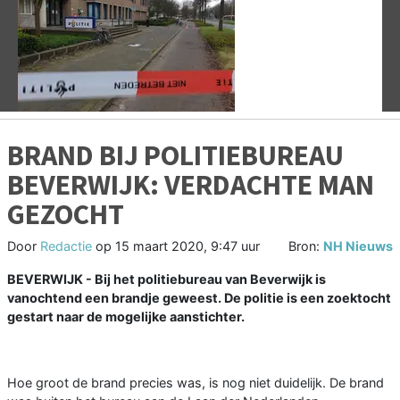
Vorige
V
BRAND BIJ POLITIEBUREAU
BEVERWIJK: VERDACHTE MAN
GEZOCHT
Door
Redactie
op
15 maart 2020, 9:47 uur
Bron:
NH Nieuws
BEVERWIJK - Bij het politiebureau van Beverwijk is
vanochtend een brandje geweest. De politie is een zoektocht
gestart naar de mogelijke aanstichter.
Hoe groot de brand precies was, is nog niet duidelijk. De brand