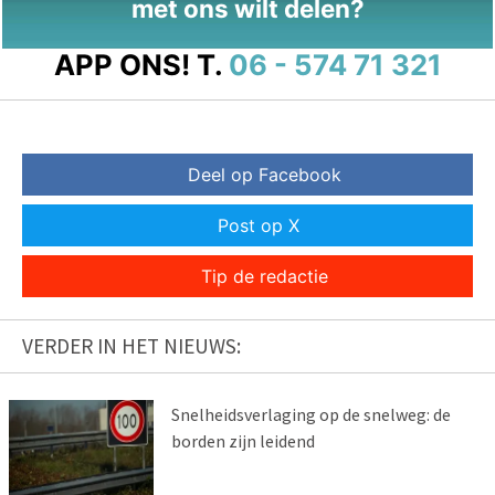
met ons wilt delen?
APP ONS!
T.
06 - 574 71 321
Deel op Facebook
Post op X
Tip de redactie
VERDER IN HET NIEUWS:
Snelheidsverlaging op de snelweg: de
borden zijn leidend