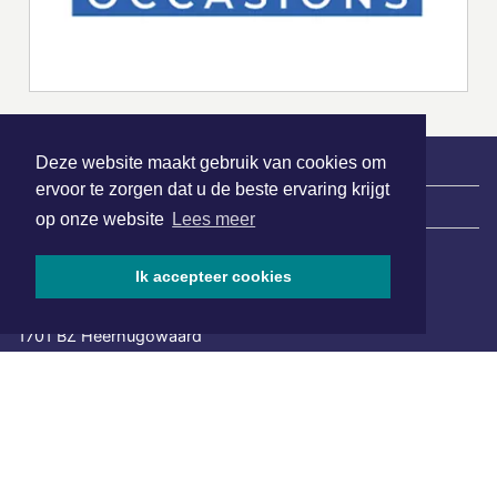
Deze website maakt gebruik van cookies om
ervoor te zorgen dat u de beste ervaring krijgt
|
Nieuws | Sport | Evenementen
op onze website
Lees meer
Ik accepteer cookies
Hoofdvestiging:
van Benthuizenlaan 1
1701 BZ Heerhugowaard
072 8200 600
redactie@xyto.nl
www.xyto.nl
SOCIAL MEDIA