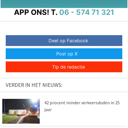
APP ONS!
T.
06 - 574 71 321
Deel op Facebook
Post op X
Tip de redactie
VERDER IN HET NIEUWS:
42 procent minder verkeersdoden in 25
jaar