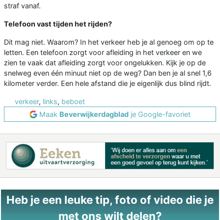
straf vanaf.
Telefoon vast tijden het rijden?
Dit mag niet. Waarom? In het verkeer heb je al genoeg om op te
letten. Een telefoon zorgt voor afleiding in het verkeer en we
zien te vaak dat afleiding zorgt voor ongelukken. Kijk je op de
snelweg even één minuut niet op de weg? Dan ben je al snel 1,6
kilometer verder. Een hele afstand die je eigenlijk dus blind rijdt.
verkeer
,
links
,
beboet
Maak
Beverwijkerdagblad
je Google-favoriet
Heb je een leuke tip, foto of video die je
met ons wilt delen?