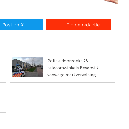
Post op X
Tip de redactie
Politie doorzoekt 25
telecomwinkels Beverwijk
vanwege merkvervalsing