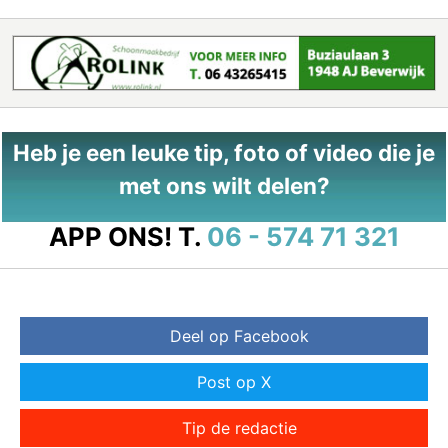
Heb je een leuke tip, foto of video die je
met ons wilt delen?
APP ONS!
T.
06 - 574 71 321
Deel op Facebook
Post op X
Tip de redactie