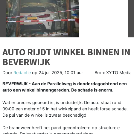
Vorige
V
AUTO RIJDT WINKEL BINNEN IN
BEVERWIJK
Door
Redactie
op
24 juli 2025, 10:01 uur
Bron: XYTO Media
BEVERWIJK - Aan de Parallelweg is donderdagochtend een
auto een winkel binnengereden. De schade is enorm.
Wat er precies gebeurd is, is onduidelijk. De auto staat rond
09:00 een meter of 5 in het winkelpand en heeft forse schade.
De pui van de winkel is zwaar beschadigd.
De brandweer heeft het pand gecontroleerd op structurele
schade. De bestuurder is gecontroleerd door