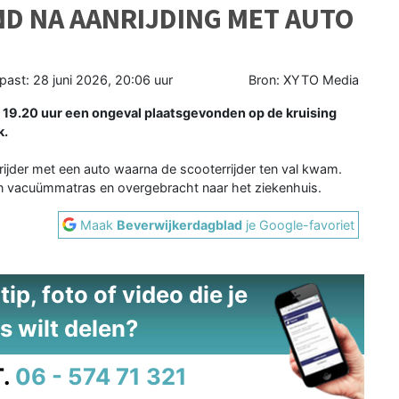
D NA AANRIJDING MET AUTO
past:
28 juni 2026, 20:06 uur
Bron: XYTO Media
9.20 uur een ongeval plaatsgevonden op de kruising
k.
jder met een auto waarna de scooterrijder ten val kwam.
 een vacuümmatras en overgebracht naar het ziekenhuis.
Maak
Beverwijkerdagblad
je Google-favoriet
ip, foto of video die je
s wilt delen?
.
06 - 574 71 321