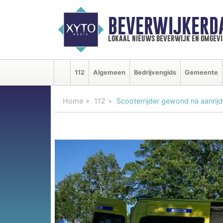
BEVERWIJKERD
lokaal nieuws beverwijk en omgevi
112
Algemeen
Bedrijvengids
Gemeente
Home
112
Scooterrijder gewond na aanrijd