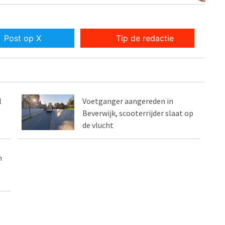
Post op X
Tip de redactie
l
Voetganger aangereden in
Beverwijk, scooterrijder slaat op
de vlucht
m