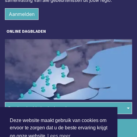
samenvatting van alle gebeurtenissen uit jouw regio.
Aanmelden
ONLINE DAGBLADEN
Overige dagbladen in de regio
Deze website maakt gebruik van cookies om
Algemene voorwaarden
ervoor te zorgen dat u de beste ervaring krijgt
op onze website
Lees meer