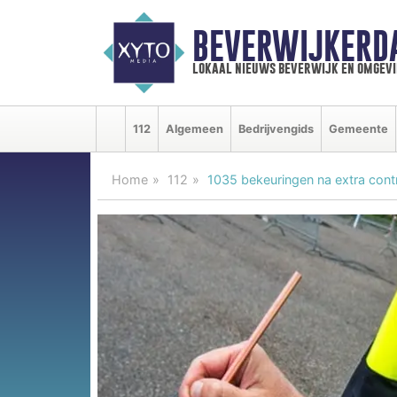
BEVERWIJKERD
lokaal nieuws beverwijk en omgevi
112
Algemeen
Bedrijvengids
Gemeente
Home
112
1035 bekeuringen na extra contro