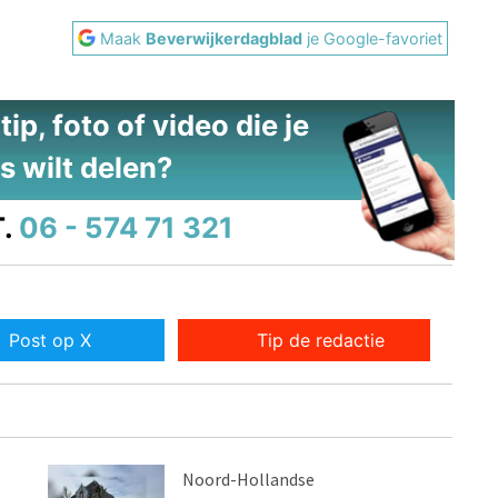
Maak
Beverwijkerdagblad
je Google-favoriet
ip, foto of video die je
s wilt delen?
.
06 - 574 71 321
Post op X
Tip de redactie
Noord-Hollandse