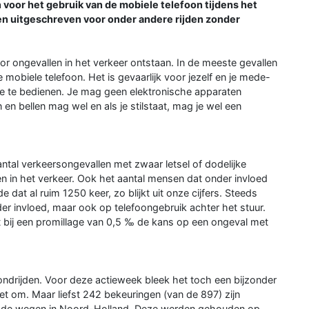
oor het gebruik van de mobiele telefoon tijdens het
en uitgeschreven voor onder andere rijden zonder
r ongevallen in het verkeer ontstaan. In de meeste gevallen
 mobiele telefoon. Het is gevaarlijk voor jezelf en je mede-
ne te bedienen. Je mag geen elektronische apparaten
 en bellen mag wel en als je stilstaat, mag je wel een
antal verkeersongevallen met zwaar letsel of dodelijke
den in het verkeer. Ook het aantal mensen dat onder invloed
dat al ruim 1250 keer, zo blijkt uit onze cijfers. Steeds
er invloed, maar ook op telefoongebruik achter het stuur.
dat bij een promillage van 0,5 ‰ de kans op een ongeval met
 rondrijden. Voor deze actieweek bleek het toch een bijzonder
niet om. Maar liefst 242 bekeuringen (van de 897) zijn
p de wegen in Noord-Holland. Deze werden gehouden op