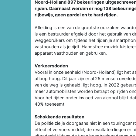
Noord-Holland 897 bekeuringen uitgeschreven v
rijden. Daarnaast werden er nog 138 bekeuring
rijbewijs, geen gordel en te hard rijden.
Afleiding is een van de grootste oorzaken waardoo
is een bestuurder afgeleid door het gebruik van de
weggebruikers om tijdens het rijden je smartpho
vasthouden als je rijdt. Handsfree muziek luisteren
apparaat vasthouden en gebruiken.
Verkeersdoden
Vooral in onze eenheid (Noord-Holland) ligt het a
afloop hoog. Dit jaar zijn er al 25 mensen overle
van de weg is gehaald, ligt hoog. In 2022 gebeurde 
meer automobilisten worden betrapt op rijden ond
Voor het rijden onder invloed van alcohol blijkt 
40% toeneemt.
Schokkende resultaten
De politie zie je doorgaans niet in een touringcar
effectief vervoersmiddel; de resultaten liegen er 
uitgedeeld tijdens de twee handhavingsdagen o