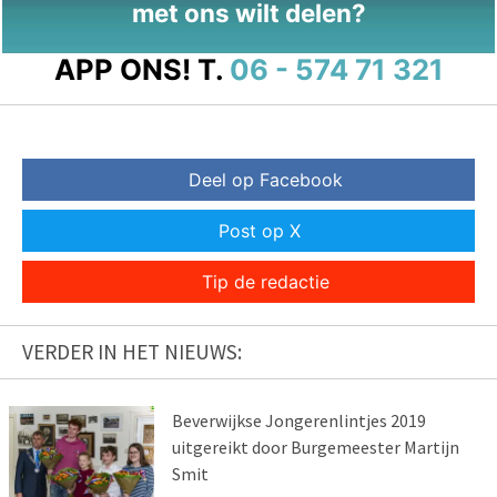
met ons wilt delen?
APP ONS!
T.
06 - 574 71 321
Deel op Facebook
Post op X
Tip de redactie
VERDER IN HET NIEUWS:
Beverwijkse Jongerenlintjes 2019
uitgereikt door Burgemeester Martijn
Smit