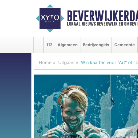
BEVERWIJKERD
lokaal nieuws beverwijk en omgevi
112
Algemeen
Bedrijvengids
Gemeente
Home
Uitgaan
Win kaarten voor "Art" of 