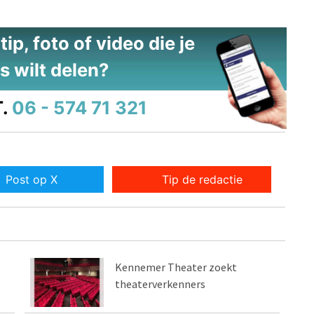
ip, foto of video die je
s wilt delen?
.
06 - 574 71 321
Post op X
Tip de redactie
Kennemer Theater zoekt
theaterverkenners