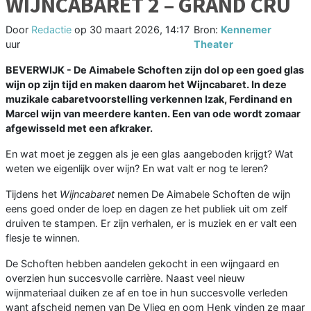
WIJNCABARET 2 – GRAND CRU
Door
Redactie
op
30 maart 2026, 14:17
Bron:
Kennemer
uur
Theater
BEVERWIJK - De Aimabele Schoften zijn dol op een goed glas
wijn op zijn tijd en maken daarom het Wijncabaret. In deze
muzikale cabaretvoorstelling verkennen Izak, Ferdinand en
Marcel wijn van meerdere kanten. Een van ode wordt zomaar
afgewisseld met een afkraker.
En wat moet je zeggen als je een glas aangeboden krijgt? Wat
weten we eigenlijk over wijn? En wat valt er nog te leren?
Tijdens het
Wijncabaret
nemen De Aimabele Schoften de wijn
eens goed onder de loep en dagen ze het publiek uit om zelf
druiven te stampen. Er zijn verhalen, er is muziek en er valt een
flesje te winnen.
De Schoften hebben aandelen gekocht in een wijngaard en
overzien hun succesvolle carrière. Naast veel nieuw
wijnmateriaal duiken ze af en toe in hun succesvolle verleden
want afscheid nemen van De Vlieg en oom Henk vinden ze maar