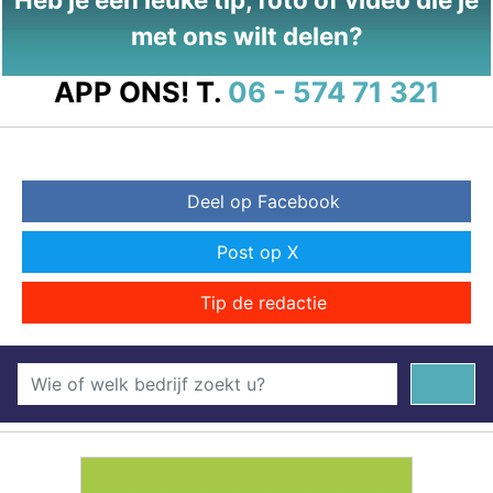
met ons wilt delen?
APP ONS!
T.
06 - 574 71 321
Deel op Facebook
Post op X
Tip de redactie