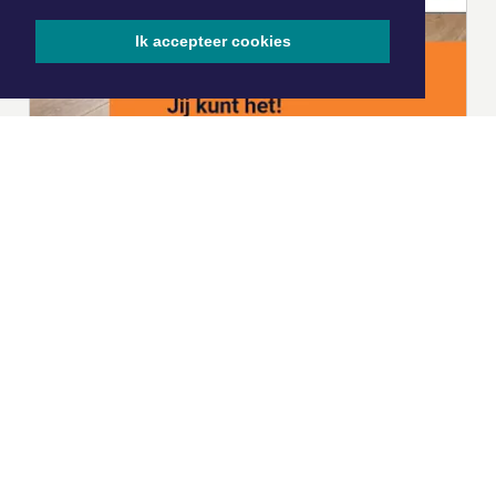
Ik accepteer cookies
|
Nieuws | Sport | Evenementen
Hoofdvestiging:
van Benthuizenlaan 1
1701 BZ Heerhugowaard
072 8200 600
redactie@xyto.nl