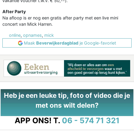
vakantie voucher t.w.v. € 50,--).
After Party
Na afloop is er nog een gratis after party met een live mini
concert van Mick Harren.
online
,
opnames
,
mick
Maak
Beverwijkerdagblad
je Google-favoriet
Heb je een leuke tip, foto of video die je
met ons wilt delen?
APP ONS!
T.
06 - 574 71 321