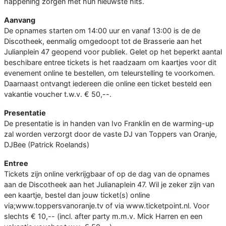
happening zorgen met hun nieuwste hits.
Aanvang
De opnames starten om 14:00 uur en vanaf 13:00 is de de
Discotheek, eenmalig omgedoopt tot de Brasserie aan het
Julianplein 47 geopend voor publiek. Gelet op het beperkt aantal
beschibare entree tickets is het raadzaam om kaartjes voor dit
evenement online te bestellen, om teleurstelling te voorkomen.
Daarnaast ontvangt iedereen die online een ticket besteld een
vakantie voucher t.w.v. € 50,--.
Presentatie
De presentatie is in handen van Ivo Franklin en de warming-up
zal worden verzorgt door de vaste DJ van Toppers van Oranje,
DJBee (Patrick Roelands)
Entree
Tickets zijn online verkrijgbaar of op de dag van de opnames
aan de Discotheek aan het Julianaplein 47. Wil je zeker zijn van
een kaartje, bestel dan jouw ticket(s) online
via;www.toppersvanoranje.tv of via www.ticketpoint.nl. Voor
slechts € 10,-- (incl. after party m.m.v. Mick Harren en een