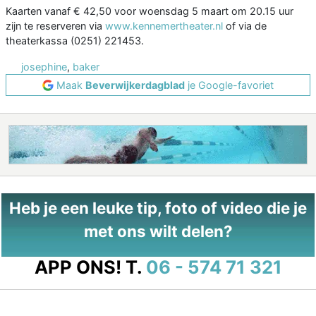
Kaarten vanaf € 42,50 voor woensdag 5 maart om 20.15 uur
zijn te reserveren via
www.kennemertheater.nl
of via de
theaterkassa (0251) 221453.
josephine
,
baker
Maak
Beverwijkerdagblad
je Google-favoriet
Heb je een leuke tip, foto of video die je
met ons wilt delen?
APP ONS!
T.
06 - 574 71 321