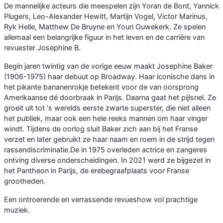
De mannelijke acteurs die meespelen zijn Yoran de Bont, Yannick
Plugers, Leo-Alexander Hewitt, Martijn Vogel, Victor Marinus,
Ryk Helle, Matthew De Bruyne en Youri Ouwekerk. Ze spelen
allemaal een belangrijke figuur in het leven en de carrière van
revuester Josephine B.
Begin jaren twintig van de vorige eeuw maakt Josephine Baker
(1906-1975) haar debuut op Broadway. Haar iconische dans in
het pikante bananenrokje betekent voor de van oorsprong
Amerikaanse dé doorbraak in Parijs. Daarna gaat het pijlsnel. Ze
groeit uit tot ‘s werelds eerste zwarte superster, die niet alleen
het publiek, maar ook een hele reeks mannen om haar vinger
windt. Tijdens de oorlog sluit Baker zich aan bij het Franse
verzet en later gebruikt ze haar naam en roem in de strijd tegen
rassendiscriminatie.De in 1975 overleden actrice en zangeres
ontving diverse onderscheidingen. In 2021 werd ze bijgezet in
het Pantheon in Parijs, de erebegraafplaats voor Franse
grootheden.
Een ontroerende en verrassende revueshow vol prachtige
muziek.