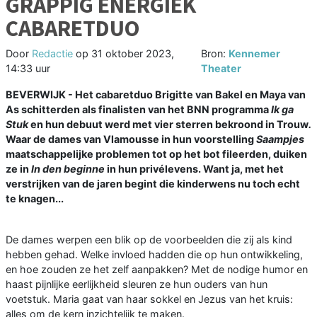
GRAPPIG ENERGIEK
CABARETDUO
Door
Redactie
op
31 oktober 2023,
Bron:
Kennemer
14:33 uur
Theater
BEVERWIJK - Het cabaretduo Brigitte van Bakel en Maya van
As schitterden als finalisten van het BNN programma
Ik ga
Stuk
en hun debuut werd met vier sterren bekroond in Trouw
.
Waar de dames van Vlamousse in hun voorstelling
Saampjes
maatschappelijke problemen tot op het bot fileerden, duiken
ze in
In den beginne
in hun privélevens. Want ja, met het
verstrijken van de jaren begint die kinderwens nu toch echt
te knagen...
De dames werpen een blik op de voorbeelden die zij als kind
hebben gehad. Welke invloed hadden die op hun ontwikkeling,
en hoe zouden ze het zelf aanpakken? Met de nodige humor en
haast pijnlijke eerlijkheid sleuren ze hun ouders van hun
voetstuk. Maria gaat van haar sokkel en Jezus van het kruis:
alles om de kern inzichtelijk te maken.