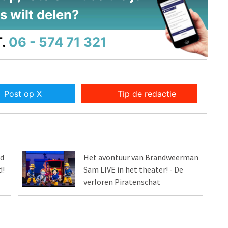
s wilt delen?
.
06 - 574 71 321
Post op X
Tip de redactie
d
Het avontuur van Brandweerman
d!
Sam LIVE in het theater! - De
verloren Piratenschat