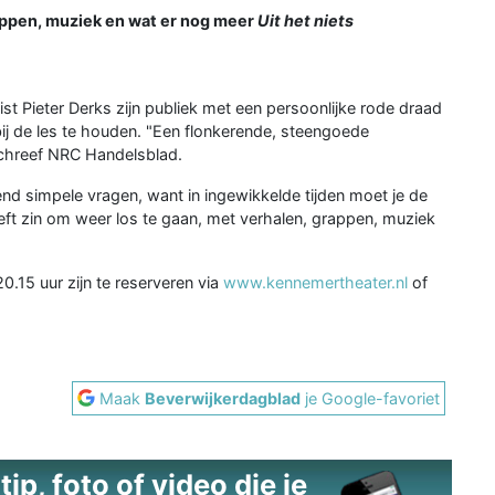
appen, muziek en wat er nog meer
Uit het niets
st Pieter Derks zijn publiek met een persoonlijke rode draad
j de les te houden. "Een flonkerende, steengoede
 schreef NRC Handelsblad.
send simpele vragen, want in ingewikkelde tijden moet je de
eeft zin om weer los te gaan, met verhalen, grappen, muziek
.
.15 uur zijn te reserveren via
www.kennemertheater.nl
of
Maak
Beverwijkerdagblad
je Google-favoriet
ip, foto of video die je