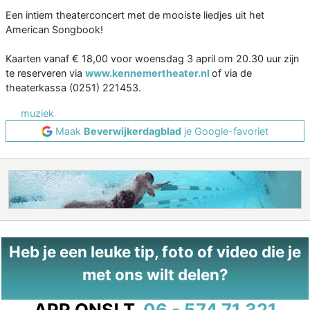
Een intiem theaterconcert met de mooiste liedjes uit het
American Songbook!
Kaarten vanaf € 18,00 voor woensdag 3 april om 20.30 uur zijn
te reserveren via
www.kennemertheater.nl
of via de
theaterkassa (0251) 221453.
muziek
Maak
Beverwijkerdagblad
je Google-favoriet
Heb je een leuke tip, foto of video die je
met ons wilt delen?
APP ONS!
T.
06 - 574 71 321