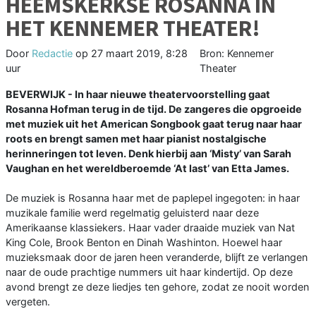
HEEMSKERKSE ROSANNA IN
HET KENNEMER THEATER!
Door
Redactie
op
27 maart 2019, 8:28
Bron: Kennemer
uur
Theater
BEVERWIJK - In haar nieuwe theatervoorstelling gaat
Rosanna Hofman terug in de tijd. De zangeres die opgroeide
met muziek uit het American Songbook gaat terug naar haar
roots en brengt samen met haar pianist nostalgische
herinneringen tot leven. Denk hierbij aan ‘Misty’ van Sarah
Vaughan en het wereldberoemde ‘At last’ van Etta James.
De muziek is Rosanna haar met de paplepel ingegoten: in haar
muzikale familie werd regelmatig geluisterd naar deze
Amerikaanse klassiekers. Haar vader draaide muziek van Nat
King Cole, Brook Benton en Dinah Washinton. Hoewel haar
muzieksmaak door de jaren heen veranderde, blijft ze verlangen
naar de oude prachtige nummers uit haar kindertijd. Op deze
avond brengt ze deze liedjes ten gehore, zodat ze nooit worden
vergeten.