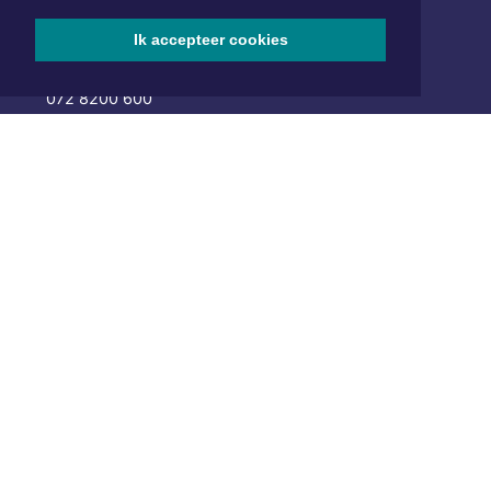
Hoofdvestiging:
van Benthuizenlaan 1
Ik accepteer cookies
1701 BZ Heerhugowaard
072 8200 600
redactie@xyto.nl
www.xyto.nl
SOCIAL MEDIA
NIEUWSBRIEF AANMELDEN
Schrijf je in voor onze nieuwsbrief en krijg wekelijks een
samenvatting van alle gebeurtenissen uit jouw regio.
Aanmelden
ONLINE DAGBLADEN