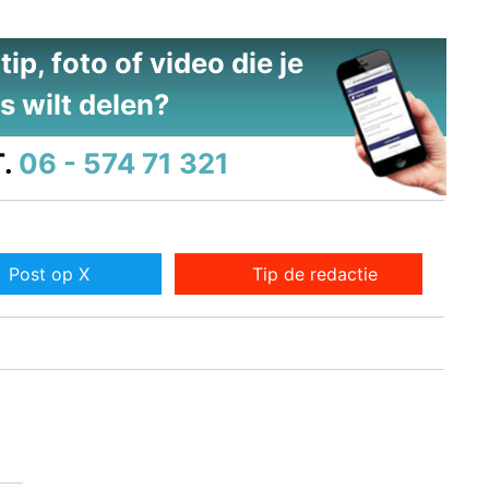
ip, foto of video die je
s wilt delen?
.
06 - 574 71 321
Post op X
Tip de redactie