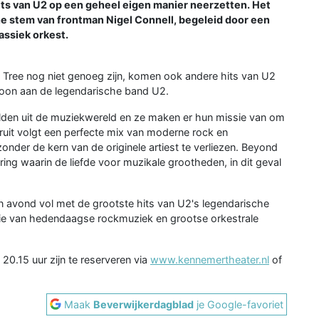
its van U2 op een geheel eigen manier neerzetten. Het
he stem van frontman Nigel Connell, begeleid door een
assiek orkest.
Tree nog niet genoeg zijn, komen ook andere hits van U2
etoon aan de legendarische band U2.
lden uit de muziekwereld en ze maken er hun missie van om
uit volgt een perfecte mix van moderne rock en
zonder de kern van de originele artiest te verliezen. Beyond
ring waarin de liefde voor muzikale grootheden, in dit geval
 avond vol met de grootste hits van U2's legendarische
ie van hedendaagse rockmuziek en grootse orkestrale
0.15 uur zijn te reserveren via
www.kennemertheater.nl
of
Maak
Beverwijkerdagblad
je Google-favoriet