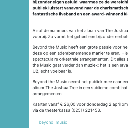
bijzonder eigen geluid, waarmee ze de wereldh
publiek luistert vanavond naar de charismatisc
fantastische liveband en een award-winnend kl
Alsof de nummers van het album van The Joshua 
voorbij. Zo vormt het geheel een bijzonder eerb
Beyond the Music heeft een grote passie voor he
deze op een adembenemende manier te eren. Hier
spectaculaire orkestrale arrangementen. Dit alles 
the Music gaat verder dan muziek: het is een erva
U2, echt voelbaar is.
Beyond the Music neemt het publiek mee naar een
album The Joshua Tree in een sublieme combinat
arrangementen.
Kaarten vanaf € 26,00 voor donderdag 2 april om 2
via de theaterkassa (0251) 221453.
beyond
,
music