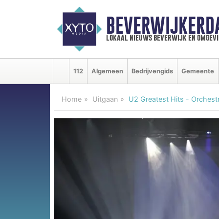
BEVERWIJKERD
lokaal nieuws beverwijk en omgevi
112
Algemeen
Bedrijvengids
Gemeente
Home
Uitgaan
U2 Greatest Hits - Orchest