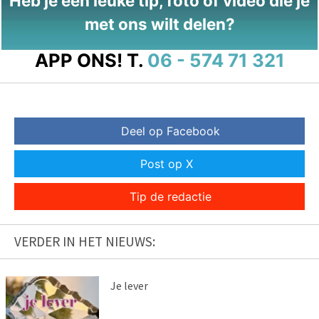
Heb je een leuke tip, foto of video die je
met ons wilt delen?
APP ONS!
T.
06 - 574 71 321
Deel op Facebook
Post op X
Tip de redactie
VERDER IN HET NIEUWS:
Je lever