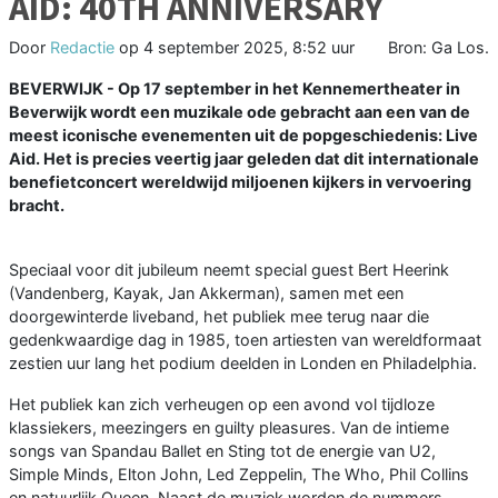
AID: 40TH ANNIVERSARY
Door
Redactie
op
4 september 2025, 8:52 uur
Bron: Ga Los.
BEVERWIJK - Op 17 september in het Kennemertheater in
Beverwijk wordt een muzikale ode gebracht aan een van de
meest iconische evenementen uit de popgeschiedenis: Live
Aid. Het is precies veertig jaar geleden dat dit internationale
benefietconcert wereldwijd miljoenen kijkers in vervoering
bracht.
Speciaal voor dit jubileum neemt special guest Bert Heerink
(Vandenberg, Kayak, Jan Akkerman), samen met een
doorgewinterde liveband, het publiek mee terug naar die
gedenkwaardige dag in 1985, toen artiesten van wereldformaat
zestien uur lang het podium deelden in Londen en Philadelphia.
Het publiek kan zich verheugen op een avond vol tijdloze
klassiekers, meezingers en guilty pleasures. Van de intieme
songs van Spandau Ballet en Sting tot de energie van U2,
Simple Minds, Elton John, Led Zeppelin, The Who, Phil Collins
en natuurlijk Queen. Naast de muziek worden de nummers