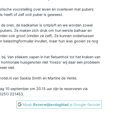
stische voorstelling over leven én overleven met pubers.
is heeft of zelf ooit puber is geweest.
m de oren, de badkamer is ontploft en we worden zowel
t pubers. Ze maken zich druk om hun eerste balhaar en
orden ook groot (vinden ze zelf). Ze kunnen ondertussen
un belastingformulier invullen, maar hun was gooien ze nog
ij. Van stiekem vapen in het fietsenhok tot het kraken van
ie hormonale huisgenoten niet ‘hoezo’ wij daar een probleem
eer niet.
otel.nl van Saskia Smith en Martine de Vente.
g 10 september om 20.15 uur zijn te reserveren via
(0251) 221453.
Maak
Beverwijkerdagblad
je Google-favoriet