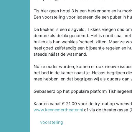
Tis hier geen hotel 3 is een herkenbare en humori
Een voorstelling voor iedereen die een puber in hu
De keuken is een slagveld, Tikkies vliegen ons o
demure als delulu genoemd. Het is nooit saai me
huilen als hun wenkies ‘scheef’ zitten. Maar ze w
heel goed zelfstandig een bijbaantje regelen en h
steeds náást de wasmand.
Nu ze ouder worden, komen er ook nieuwe issues b
het bed in de kamer naast je. Helaas begrijpen d
mee hebben, en dat begrijpen wij als ouders dan w
Gebaseerd op het populaire platform Tishiergeenh
Kaarten vanaf € 21,00 voor de try-out op woensda
www.kennemertheater.nl
of via de theaterkassa 
voorstelling