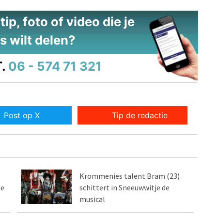
ip, foto of video die je
s wilt delen?
.
06 - 574 71 321
Post op X
Tip de redactie
e
Krommenies talent Bram (23)
je
schittert in Sneeuwwitje de
musical