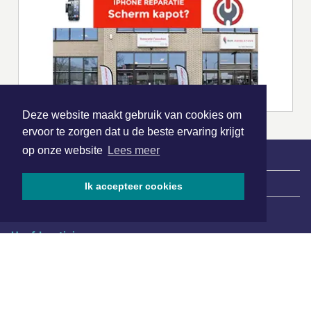
Deze website maakt gebruik van cookies om
ervoor te zorgen dat u de beste ervaring krijgt
op onze website
Lees meer
|
Nieuws | Sport | Evenementen
Ik accepteer cookies
Hoofdvestiging:
van Benthuizenlaan 1
1701 BZ Heerhugowaard
072 8200 600
redactie@xyto.nl