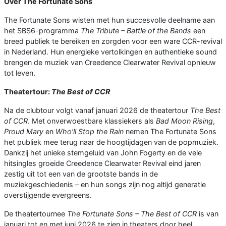
Over The Fortunate Sons
The Fortunate Sons wisten met hun succesvolle deelname aan
het SBS6-programma
The Tribute – Battle of the Bands
een
breed publiek te bereiken en zorgden voor een ware CCR-revival
in Nederland. Hun energieke vertolkingen en authentieke sound
brengen de muziek van Creedence Clearwater Revival opnieuw
tot leven.
Theatertour:
The Best of CCR
Na de clubtour volgt vanaf januari 2026 de theatertour
The Best
of CCR
. Met onverwoestbare klassiekers als
Bad Moon Rising
,
Proud Mary
en
Who’ll Stop the Rain
nemen The Fortunate Sons
het publiek mee terug naar de hoogtijdagen van de popmuziek.
Dankzij het unieke stemgeluid van John Fogerty en de vele
hitsingles groeide Creedence Clearwater Revival eind jaren
zestig uit tot een van de grootste bands in de
muziekgeschiedenis – en hun songs zijn nog altijd generatie
overstijgende evergreens.
De theatertournee
The Fortunate Sons – The Best of CCR
is van
januari tot en met juni 2026 te zien in theaters door heel