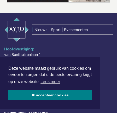
|
Nieuws | Sport | Evenementen
Hoofdvestiging:
van Benthuizenlaan 1
1701 BZ Heerhugowaard
Deze website maakt gebruik van cookies om
072 8200 600
ervoor te zorgen dat u de beste ervaring krijgt
redactie@xyto.nl
op onze website
Lees meer
www.xyto.nl
SOCIAL MEDIA
Ik accepteer cookies
NIEUWSBRIEF AANMELDEN