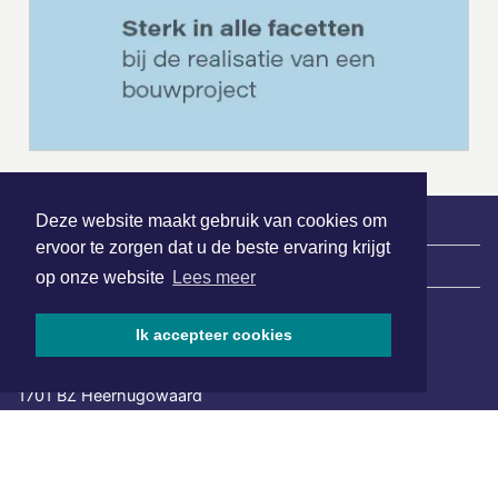
Deze website maakt gebruik van cookies om
ervoor te zorgen dat u de beste ervaring krijgt
|
Nieuws | Sport | Evenementen
op onze website
Lees meer
Ik accepteer cookies
Hoofdvestiging:
van Benthuizenlaan 1
1701 BZ Heerhugowaard
072 8200 600
redactie@xyto.nl
www.xyto.nl