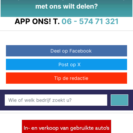
met ons wilt delen?
APP ONS!
T.
06 - 574 71 321
Deel op Facebook
Post op X
Tip de redactie