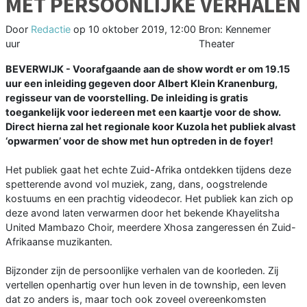
MET PERSOONLIJKE VERHALEN
Door
Redactie
op
10 oktober 2019, 12:00
Bron: Kennemer
uur
Theater
BEVERWIJK - Voorafgaande aan de show wordt er om 19.15
uur een inleiding gegeven door Albert Klein Kranenburg,
regisseur van de voorstelling. De inleiding is gratis
toegankelijk voor iedereen met een kaartje voor de show.
Direct hierna zal het regionale koor Kuzola het publiek alvast
‘opwarmen’ voor de show met hun optreden in de foyer!
Het publiek gaat het echte Zuid-Afrika ontdekken tijdens deze
spetterende avond vol muziek, zang, dans, oogstrelende
kostuums en een prachtig videodecor. Het publiek kan zich op
deze avond laten verwarmen door het bekende Khayelitsha
United Mambazo Choir, meerdere Xhosa zangeressen én Zuid-
Afrikaanse muzikanten.
Bijzonder zijn de persoonlijke verhalen van de koorleden. Zij
vertellen openhartig over hun leven in de township, een leven
dat zo anders is, maar toch ook zoveel overeenkomsten