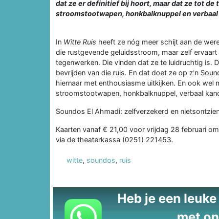
dat ze er definitief bij hoort, maar dat ze tot
stroomstootwapen, honkbalknuppel en verbaal 
In
Witte Ruis
heeft ze nóg meer schijt aan de werel
die rustgevende geluidsstroom, maar zelf ervaart 
tegenwerken. Die vinden dat ze te luidruchtig is. 
bevrijden van die ruis. En dat doet ze op z'n Soun
hiernaar met enthousiasme uitkijken. En ook wel
stroomstootwapen, honkbalknuppel, verbaal kanon.
Soundos El Ahmadi: zelfverzekerd en nietsontzie
Kaarten vanaf € 21,00 voor vrijdag 28 februari om 
via de theaterkassa (0251) 221453.
witte
,
soundos
,
ruis
Heb je een leuke t
met on