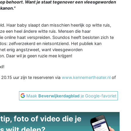
 de top behoort. Want je staat tegenover een vleesgeworden
kanon."
d. Haar baby slaapt dan misschien heerlijk op witte ruis,
ze een heel ándere witte ruis. Mensen die haar
Die online haat verspreiden. Soundos heeft besloten zich te
dos: zelfverzekerd en nietsontziend. Het publiek kan
 met enig angstzweet, want vleesgeworden
 Daar wil je geen ruzie mee krijgen!
nd!
20.15 uur zijn te reserveren via
www.kennemertheater.nl
of
Maak
Beverwijkerdagblad
je Google-favoriet
ip, foto of video die je
s wilt delen?