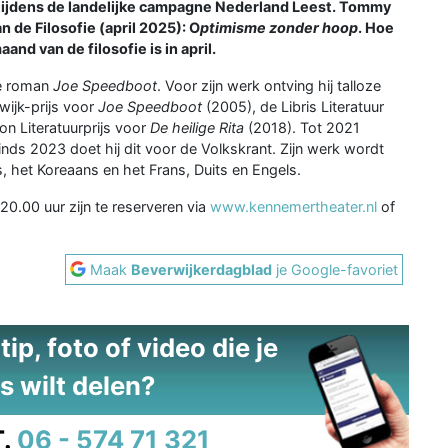
 tijdens de landelijke campagne Nederland Leest. Tommy
 de Filosofie (april 2025): O
ptimisme zonder hoop
. Hoe
and van de filosofie is in april.
de roman
Joe Speedboot
. Voor zijn werk ontving hij talloze
wijk-prijs voor
Joe Speedboot
(2005), de Libris Literatuur
n Literatuurprijs voor
De heilige Rita
(2018). Tot 2021
nds 2023 doet hij dit voor de Volkskrant. Zijn werk wordt
, het Koreaans en het Frans, Duits en Engels.
0.00 uur zijn te reserveren via
www.kennemertheater.nl
of
Maak
Beverwijkerdagblad
je Google-favoriet
ip, foto of video die je
s wilt delen?
.
06 - 574 71 321