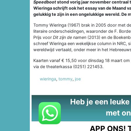
Speedboot
stond vorig jaar november centraal
Wieringa schrijft ook het essay van de Maand van
gelukkig te zijn in een ongelukkige wereld. De ma
Tommy Wieringa (1967) brak in 2005 door met 
literaire onderscheidingen, waaronder de F. Borde
Prijs voor
Dit zijn de namen
(2013) en de Boekenbo
schreef Wieringa een wekelijkse column in NRC, si
wereldwijd vertaald, onder meer in het Hebreeuws
Kaarten vanaf € 15,50 voor dinsdag 18 maart om 2
via de theaterkassa (0251) 221453.
wieringa
,
tommy
,
joe
Heb je een leuke t
met on
APP ONS!
T