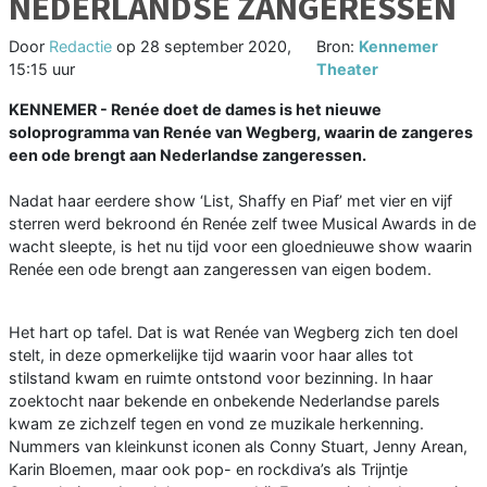
NEDERLANDSE ZANGERESSEN
Door
Redactie
op
28 september 2020,
Bron:
Kennemer
15:15 uur
Theater
KENNEMER - Renée doet de dames is het nieuwe
soloprogramma van Renée van Wegberg, waarin de zangeres
een ode brengt aan Nederlandse zangeressen.
Nadat haar eerdere show ‘List, Shaffy en Piaf’ met vier en vijf
sterren werd bekroond én Renée zelf twee Musical Awards in de
wacht sleepte, is het nu tijd voor een gloednieuwe show waarin
Renée een ode brengt aan zangeressen van eigen bodem.
Het hart op tafel. Dat is wat Renée van Wegberg zich ten doel
stelt, in deze opmerkelijke tijd waarin voor haar alles tot
stilstand kwam en ruimte ontstond voor bezinning. In haar
zoektocht naar bekende en onbekende Nederlandse parels
kwam ze zichzelf tegen en vond ze muzikale herkenning.
Nummers van kleinkunst iconen als Conny Stuart, Jenny Arean,
Karin Bloemen, maar ook pop- en rockdiva’s als Trijntje