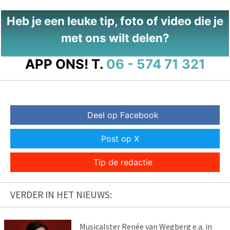
Heb je een leuke tip, foto of video die je
met ons wilt delen?
APP ONS!
T.
06 - 574 71 321
Deel op Facebook
Post op X
Tip de redactie
VERDER IN HET NIEUWS:
Musicalster Renée van Wegberg e.a. in