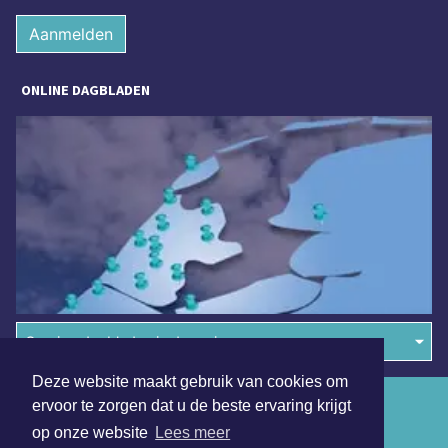
Aanmelden
ONLINE DAGBLADEN
Overige dagbladen in de regio
Deze website maakt gebruik van cookies om
Algemene voorwaarden
ervoor te zorgen dat u de beste ervaring krijgt
op onze website
Lees meer
Disclaimer