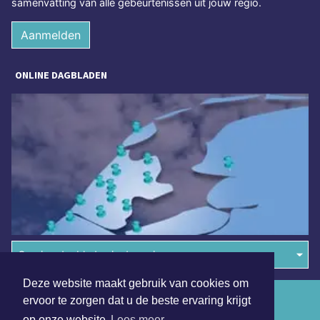
samenvatting van alle gebeurtenissen uit jouw regio.
Aanmelden
ONLINE DAGBLADEN
Overige dagbladen in de regio
Deze website maakt gebruik van cookies om
Algemene voorwaarden
ervoor te zorgen dat u de beste ervaring krijgt
op onze website
Lees meer