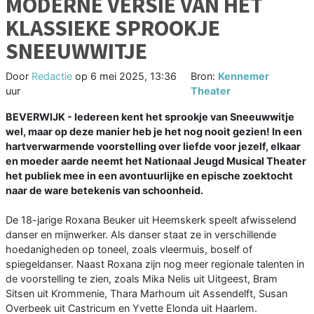
MODERNE VERSIE VAN HET
KLASSIEKE SPROOKJE
SNEEUWWITJE
Door
Redactie
op
6 mei 2025, 13:36
Bron:
Kennemer
uur
Theater
BEVERWIJK - Iedereen kent het sprookje van Sneeuwwitje
wel, maar op deze manier heb je het nog nooit gezien! In een
hartverwarmende voorstelling over liefde voor jezelf, elkaar
en moeder aarde neemt het Nationaal Jeugd Musical Theater
het publiek mee in een avontuurlijke en epische zoektocht
naar de ware betekenis van schoonheid.
De 18-jarige Roxana Beuker uit Heemskerk speelt afwisselend
danser en mijnwerker. Als danser staat ze in verschillende
hoedanigheden op toneel, zoals vleermuis, boself of
spiegeldanser. Naast Roxana zijn nog meer regionale talenten in
de voorstelling te zien, zoals Mika Nelis uit Uitgeest, Bram
Sitsen uit Krommenie, Thara Marhoum uit Assendelft, Susan
Overbeek uit Castricum en Yvette Elonda uit Haarlem.