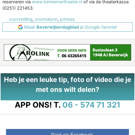
reserveren via
www.kennemertheater.nl
of via de theaterkassa
(0251) 221453.
voorstelling
,
tourmalynn
,
prinses
Maak
Beverwijkerdagblad
je Google-favoriet
Heb je een leuke tip, foto of video die je
met ons wilt delen?
APP ONS!
T.
06 - 574 71 321
Deel op Facebook