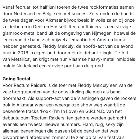
Vanaf februari tot half juni toeren de twee rockformaties samen
door Nederland en België en met succes. Zo stonden de bands
de twee dagen voor Alkmaar bijvoorbeeld in volle zalen bij onze
zuiderburen in Gent en Hasselt. Rectum Raiders is een stevige
glamrock-metal band uit de omgeving van Nijmegen, hoewel de
leden van de band zich vrijwel allemaal in het Amsterdamse
hebben genesteld. Fleddy Melculy, de hoofd-act van de avond,
brak in 2016 in eigen land door met de debuut-single ‘T-shirt
van Metallica’, en krijgt met hun Vlaamse heavy-metal inmiddels
ook in Nederland een stevige poot aan de grond.
Going Rectal
Voor Rectum Raiders is de toer met Fleddy Melculy een van de
vele hoogtepunten van de ontwikkeling die men als band
doormaakt. Als support-act van de Vlamingen gaven de rockers
ook in Alkmaar weer een weergaloze show weg waarbij de
bekendere tracks ‘Foxx (I’m In Love) en G.R.I.N.D. van het
debuutalbum ‘Rectum Raiders’ ten gehore werden gebracht
evenals een tweetal nieuwe nummers. Hard, ruig, sexy zijn
allemaal benamingen die passen bij de band en dat was
bijvoorbeeld afgelopen zomer al te zien op tal van festivals