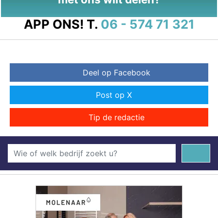
APP ONS!
T.
06 - 574 71 321
Deel op Facebook
Post op X
Tip de redactie