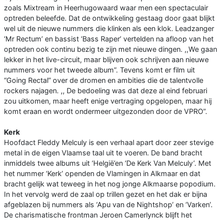
zoals Mixtream in Heerhugowaard waar men een spectaculair
optreden beleefde. Dat de ontwikkeling gestaag door gaat blijkt
wel uit de nieuwe nummers die klinken als een klok. Leadzanger
‘Mr Rectum’ en bassist ‘Bass Raper’ vertelden na afloop van het
optreden ook continu bezig te zijn met nieuwe dingen. ,,We gaan
lekker in het live-circuit, maar blijven ook schrijven aan nieuwe
nummers voor het tweede album”. Tevens komt er film uit
“Going Rectal” over de dromen en ambities die de talentvolle
rockers najagen. ,, De bedoeling was dat deze al eind februari
zou uitkomen, maar heeft enige vertraging opgelopen, maar hij
komt eraan en wordt ondermeer uitgezonden door de VPRO”.
Kerk
Hoofdact Fleddy Melculy is een verhaal apart door zeer stevige
metal in de eigen Vlaamse taal uit te voeren. De band bracht
inmiddels twee albums uit ‘Helgië’en ‘De Kerk Van Melculy’. Met
het nummer ‘Kerk’ openden de Vlamingen in Alkmaar en dat
bracht gelijk wat teweeg in het nog jonge Alkmaarse popodium.
In het vervolg werd de zaal op trillen gezet en het dak er bijna
afgeblazen bij nummers als ‘Apu van de Nightshop’ en ‘Varken’.
De charismatische frontman Jeroen Camerlynck blijft het