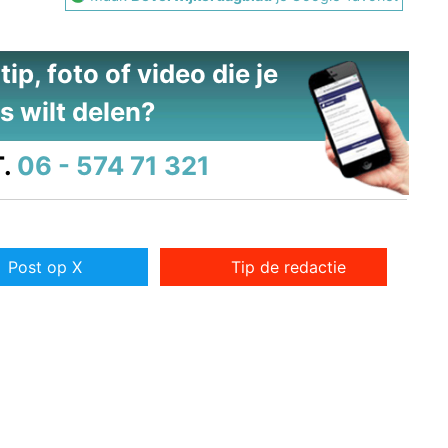
ip, foto of video die je
s wilt delen?
.
06 - 574 71 321
Post op X
Tip de redactie