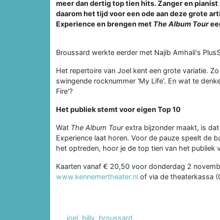
meer dan dertig top tien hits. Zanger en pianis
daarom het tijd voor een ode aan deze grote ar
Experience en brengen met
The Album Tour
ee
Broussard werkte eerder met Najib Amhali's Plus
Het repertoire van Joel kent een grote variatie. 
swingende rocknummer 'My Life'. En wat te denken
Fire'?
Het publiek stemt voor eigen Top 10
Wat
The Album Tour
extra bijzonder maakt, is dat
Experience laat horen. Voor de pauze speelt de ba
het optreden, hoor je de top tien van het publiek 
Kaarten vanaf € 20,50 voor donderdag 2 november
www.kennemertheater.nl
of via de theaterkassa 
joel
,
billy
,
broussard