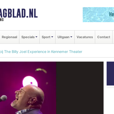
AGBLAD.NL
ng
Regionaal
Specials
Sport
Uitgaan
Vacatures
Contact
 bij The Billy Joel Experience in Kennemer Theater