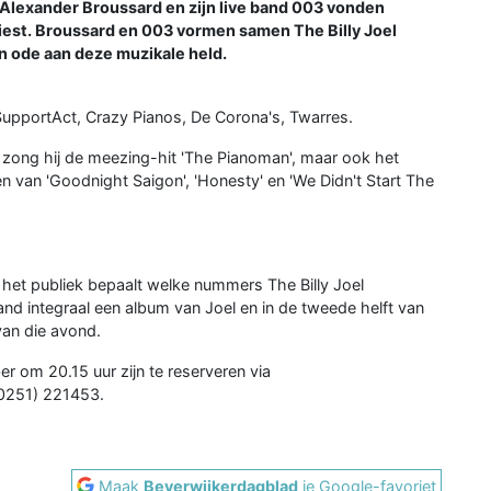
t Alexander Broussard en zijn live band 003 vonden
tiest. Broussard en 003 vormen samen The Billy Joel
n ode aan deze muzikale held.
SupportAct, Crazy Pianos, De Corona's, Twarres.
Zo zong hij de meezing-hit 'The Pianoman', maar ook het
 van 'Goodnight Saigon', 'Honesty' en 'We Didn't Start The
 het publiek bepaalt welke nummers The Billy Joel
nd integraal een album van Joel en in de tweede helft van
van die avond.
 om 20.15 uur zijn te reserveren via
(0251) 221453.
Maak
Beverwijkerdagblad
je Google-favoriet