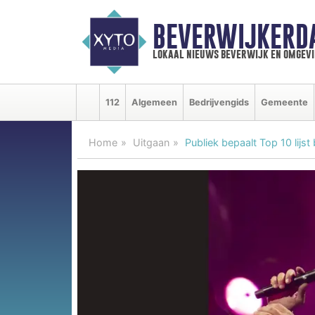
BEVERWIJKERD
lokaal nieuws beverwijk en omgevi
112
Algemeen
Bedrijvengids
Gemeente
Home
Uitgaan
Publiek bepaalt Top 10 lijst