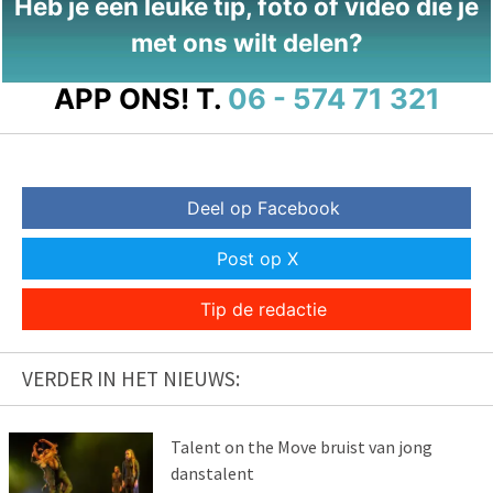
Heb je een leuke tip, foto of video die je
met ons wilt delen?
APP ONS!
T.
06 - 574 71 321
Deel op Facebook
Post op X
Tip de redactie
VERDER IN HET NIEUWS:
Talent on the Move bruist van jong
danstalent