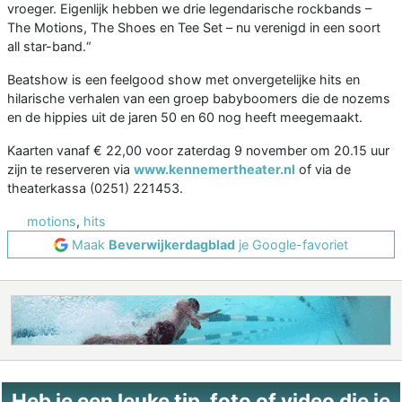
vroeger. Eigenlijk hebben we drie legendarische rockbands –
The Motions, The Shoes en Tee Set – nu verenigd in een soort
all star-band.“
Beatshow is een feelgood show met onvergetelijke hits en
hilarische verhalen van een groep babyboomers die de nozems
en de hippies uit de jaren 50 en 60 nog heeft meegemaakt.
Kaarten vanaf € 22,00 voor zaterdag 9 november om 20.15 uur
zijn te reserveren via
www.kennemertheater.nl
of via de
theaterkassa (0251) 221453.
motions
,
hits
Maak
Beverwijkerdagblad
je Google-favoriet
Heb je een leuke tip, foto of video die je