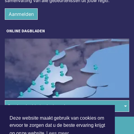
samenvatting van alle gebeurtenissen uit jouw regio.
Aanmelden
ONLINE DAGBLADEN
Overige dagbladen in de regio
Deze website maakt gebruik van cookies om
Algemene voorwaarden
ervoor te zorgen dat u de beste ervaring krijgt
op onze website
Lees meer