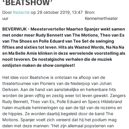
‘BEATSHOW’
Door
Redactie
op
29 oktober 2019, 13:47
Bron:
uur
Kennemertheater
BEVERWIJK - Meesterverteller Maarten Spanjer wekt samen
met onder meer Rudy Bennett van The Motions, Theo van Es
van The Shoes en Polle Eduard van Tee Set de swinging
fifties and sixties tot leven. Hits als Wasted Words, Na Na Na
en Ma Belle Amie klinken in deze wervelende voorstelling als
nooit tevoren. De nostalgische verhalen die de muziek
omlijsten maken de show compleet!
Het idee voor Beatshow is ontstaan na afloop van de
theatertournee van Pioniers van de Nederpop van Johan
Derksen. Aan de hand van aanstekelijke en herkenbare hits
worden de jaren vijftig en zestig weer tot leven gewekt. Zangers
Rudy Bennett, Theo van Es, Polle Eduard en Specs Hildebrand
halen muzikale herinneringen op aan de tijd van de nozems en
de hippies. Ze worden daarbij begeleid door de band The
Motions. Spanjer voelt zich vereerd dat hij het podium mag
delen met deze mannen: “Het zijn allemaal popsterren van