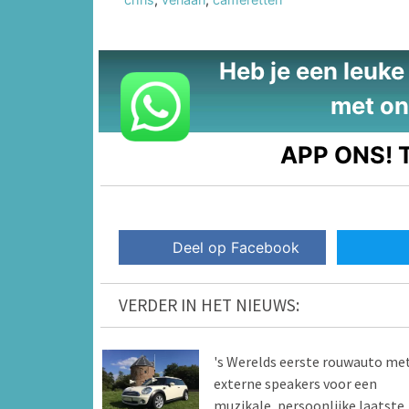
Heb je een leuke t
met on
APP ONS!
T
Deel op Facebook
VERDER IN HET NIEUWS:
's Werelds eerste rouwauto me
externe speakers voor een
muzikale, persoonlijke laatste