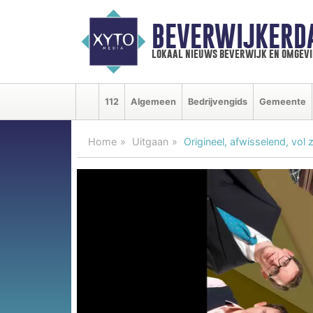
BEVERWIJKERD
lokaal nieuws beverwijk en omgevi
112
Algemeen
Bedrijvengids
Gemeente
Home
Uitgaan
Origineel, afwisselend, vol