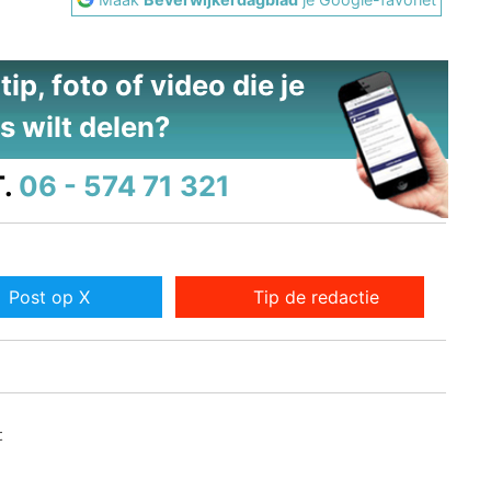
ip, foto of video die je
s wilt delen?
.
06 - 574 71 321
Post op X
Tip de redactie
t