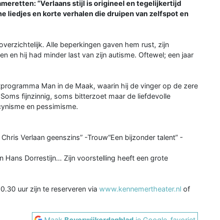
retten: “Verlaans stijl is origineel en tegelijkertijd
he liedjes en korte verhalen die druipen van zelfspot en
verzichtelijk. Alle beperkingen gaven hem rust, zijn
en hij had minder last van zijn autisme. Oftewel; een jaar
etprogramma Man in de Maak, waarin hij de vinger op de zere
 Soms fijnzinnig, soms bitterzoet maar de liefdevolle
d cynisme en pessimisme.
t Chris Verlaan geenszins” -Trouw“Een bijzonder talent” -
en Hans Dorrestijn… Zijn voorstelling heeft een grote
.30 uur zijn te reserveren via
www.kennemertheater.nl
of
Maak
Beverwijkerdagblad
je Google-favoriet