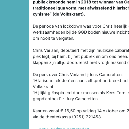
publiek kroonde hem in 2018 tot winnaar van Came
traditioneel qua vorm, met afwisselend hilarisc
cynisme” (de Volkskrant).
De periode van lockdown was voor Chris heerlijk o
werkzaamheden bij de GGD boden nieuwe inzichten 
om nooit te vergeten.
Chris Verlaan, debuteert met zijn muzikale cabar
plek legt; bij hem, bij het publiek en om ons heen.
klappen zijn altijd doordrenkt met vrolijk maken
De pers over Chris Verlaan tijdens Cameretten:
“Hilarische teksten’ en ‘aan zelfspot ontbreekt he
Volkskrant
“Hij lijkt geïnspireerd door mensen als Kees Torn 
grapdichtheid” - Jury Cameretten
Kaarten vanaf € 16,50 op vrijdag 14 oktober om 20
via de theaterkassa (0251) 221453.
chris
,
verlaan
,
cameretten