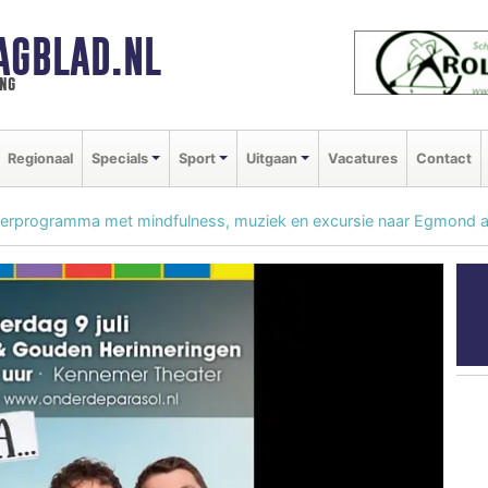
AGBLAD.NL
ng
Regionaal
Specials
Sport
Uitgaan
Vacatures
Contact
merprogramma met mindfulness, muziek en excursie naar Egmond 