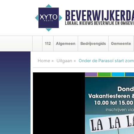
BEVERWIJKERD
lokaal nieuws beverwijk en omgevi
112
Algemeen
Bedrijvengids
Gemeente
Home
Uitgaan
Onder de Parasol start zo