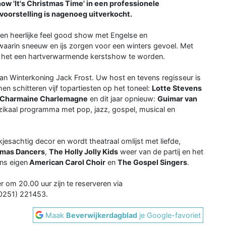
ow 'It's Christmas Time' in een professionele
voorstelling is nagenoeg uitverkocht.
 heerlijke feel good show met Engelse en
aarin sneeuw en ijs zorgen voor een winters gevoel. Met
ft het een hartverwarmende kerstshow te worden.
van Winterkoning Jack Frost. Uw host en tevens regisseur is
hen schitteren vijf topartiesten op het toneel:
Lotte Stevens
Charmaine Charlemagne
en dit jaar opnieuw:
Guimar van
zikaal programma met pop, jazz, gospel, musical en
esachtig decor en wordt theatraal omlijst met liefde,
tmas Dancers
,
The Holly Jolly Kids
weer van de partij en het
ns eigen
American Carol Choir
en
The Gospel Singers
.
om 20.00 uur zijn te reserveren via
(0251) 221453.
Maak
Beverwijkerdagblad
je Google-favoriet