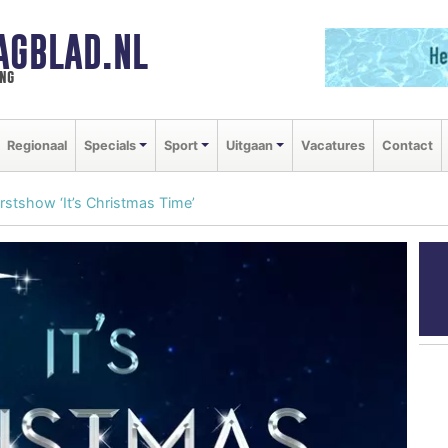
AGBLAD.NL
ng
Regionaal
Specials
Sport
Uitgaan
Vacatures
Contact
rstshow ‘It’s Christmas Time’