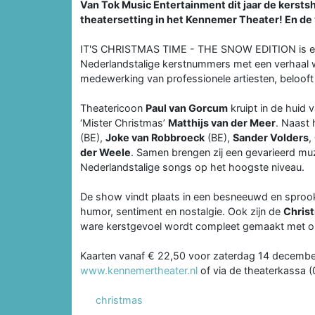
Van Tok Music Entertainment dit jaar de kerstsh
theatersetting in het Kennemer Theater! En de 
IT'S CHRISTMAS TIME - THE SNOW EDITION is een
Nederlandstalige kerstnummers met een verhaal w
medewerking van professionele artiesten, beloo
Theatericoon
Paul van Gorcum
kruipt in de huid 
‘Mister Christmas’
Matthijs van der Meer
. Naast 
(BE),
Joke van Robbroeck
(BE),
Sander Volders
,
der Weele
. Samen brengen zij een gevarieerd mu
Nederlandstalige songs op het hoogste niveau.
De show vindt plaats in een besneeuwd en sprookj
humor, sentiment en nostalgie. Ook zijn de
Chris
ware kerstgevoel wordt compleet gemaakt met o
Kaarten vanaf € 22,50 voor zaterdag 14 december 
www.kennemertheater.nl
of via de theaterkassa 
christmas