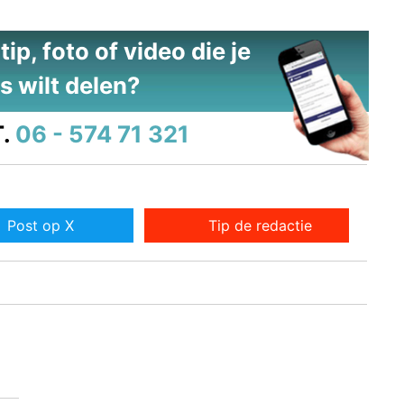
ip, foto of video die je
s wilt delen?
.
06 - 574 71 321
Post op X
Tip de redactie