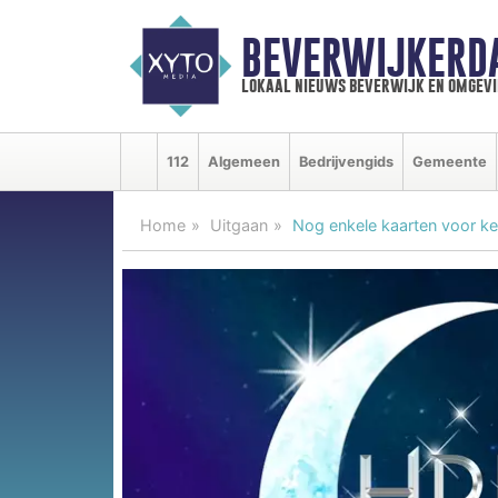
BEVERWIJKERD
lokaal nieuws beverwijk en omgevi
112
Algemeen
Bedrijvengids
Gemeente
Home
Uitgaan
Nog enkele kaarten voor ke