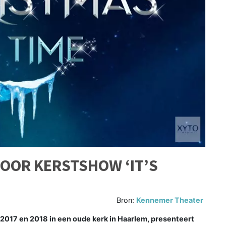
OOR KERSTSHOW ‘IT’S
Bron:
Kennemer Theater
017 en 2018 in een oude kerk in Haarlem, presenteert