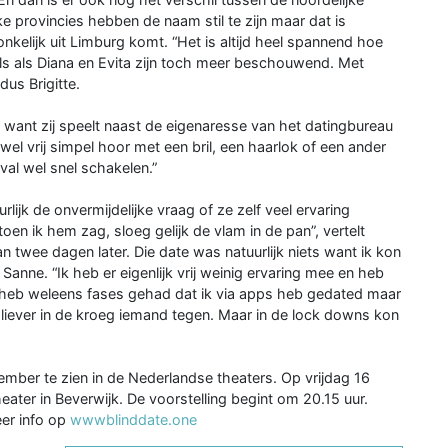
jke provincies hebben de naam stil te zijn maar dat is
onkelijk uit Limburg komt. “Het is altijd heel spannend hoe
als als Diana en Evita zijn toch meer beschouwend. Met
dus Brigitte.
n want zij speelt naast de eigenaresse van het datingbureau
g wel vrij simpel hoor met een bril, een haarlok of een ander
val wel snel schakelen.”
rlijk de onvermijdelijke vraag of ze zelf veel ervaring
oen ik hem zag, sloeg gelijk de vlam in de pan”, vertelt
aan twee dagen later. Die date was natuurlijk niets want ik kon
Sanne. “Ik heb er eigenlijk vrij weinig ervaring mee en heb
Ik heb weleens fases gehad dat ik via apps heb gedated maar
 liever in de kroeg iemand tegen. Maar in de lock downs kon
ember te zien in de Nederlandse theaters. Op vrijdag 16
eater in Beverwijk. De voorstelling begint om 20.15 uur.
eer info op
wwwblinddate.one