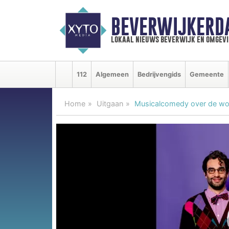
BEVERWIJKERD
lokaal nieuws beverwijk en omgevi
112
Algemeen
Bedrijvengids
Gemeente
Home
Uitgaan
Musicalcomedy over de won