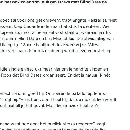
en het ook zo enorm leuk om straks met Blind Date de
peciaal voor ons geschreven”, trapt Brigitte Heitzer af. “Het
isseur Joep Onderdelinden aan het stuk te sleutelen. We
bij een stuk wat al helemaal vast staat of waaraan je niks
seizoen in Blind Date en Les Miserables. Die afwisseling van
k erg fijn.” Sanne is blij met deze werkwijze. “Alles is
schreven maar door onze inbreng wordt deze voorstelling
ijdje single en het lukt maar niet om iemand te vinden en
Roos dat Blind Dates organiseert. En dat is natuurlijk hét
 er echt enorm goed bij. Ontroerende ballads, up tempo
t hij. “En ik ben vooral heel blij dat de muziek live wordt
 niet altijd het geval. Maar live muziek heeft zo’n
nnend want hoe gaat het publiek straks reageren”, zegt
 En dan is er ook nog het verschil tussen de noordelijke