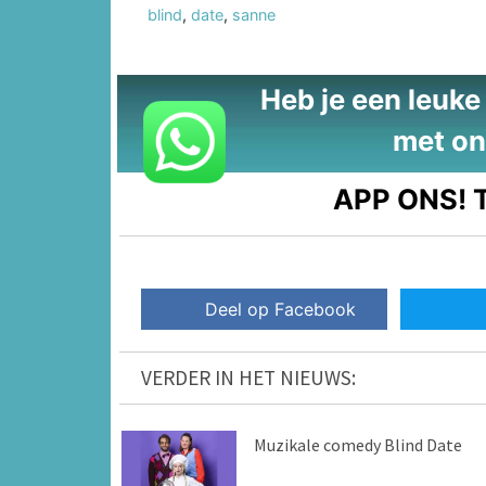
blind
,
date
,
sanne
Heb je een leuke t
met on
APP ONS!
T
Deel op Facebook
VERDER IN HET NIEUWS:
Muzikale comedy Blind Date