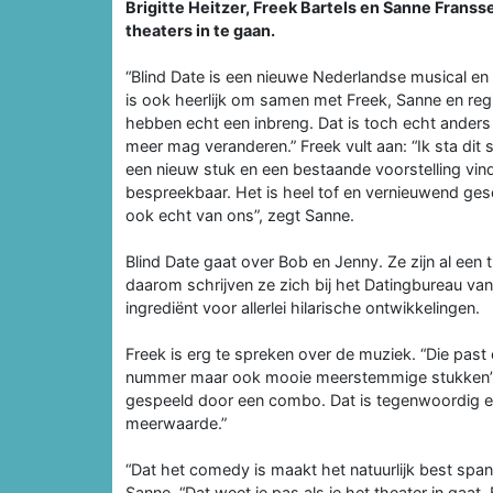
Brigitte Heitzer, Freek Bartels en Sanne Franss
theaters in te gaan.
“Blind Date is een nieuwe Nederlandse musical en s
is ook heerlijk om samen met Freek, Sanne en reg
hebben echt een inbreng. Dat is toch echt anders 
meer mag veranderen.” Freek vult aan: “Ik sta dit 
een nieuw stuk en een bestaande voorstelling vind i
bespreekbaar. Het is heel tof en vernieuwend ge
ook echt van ons”, zegt Sanne.
Blind Date gaat over Bob en Jenny. Ze zijn al een t
daarom schrijven ze zich bij het Datingbureau van 
ingrediënt voor allerlei hilarische ontwikkelingen.
Freek is erg te spreken over de muziek. “Die past
nummer maar ook mooie meerstemmige stukken”, zeg
gespeeld door een combo. Dat is tegenwoordig echt
meerwaarde.”
“Dat het comedy is maakt het natuurlijk best spa
Sanne. “Dat weet je pas als je het theater in gaat.