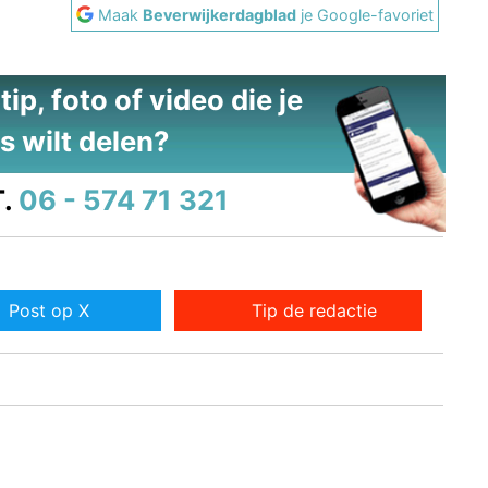
Maak
Beverwijkerdagblad
je Google-favoriet
ip, foto of video die je
s wilt delen?
.
06 - 574 71 321
Post op X
Tip de redactie