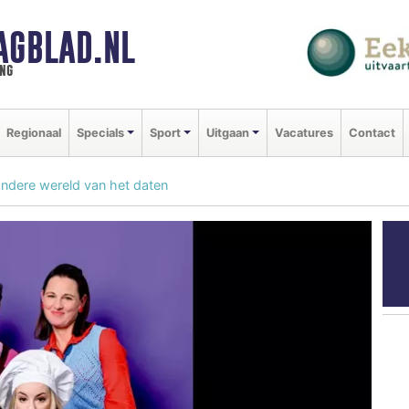
AGBLAD.NL
ng
Regionaal
Specials
Sport
Uitgaan
Vacatures
Contact
dere wereld van het daten