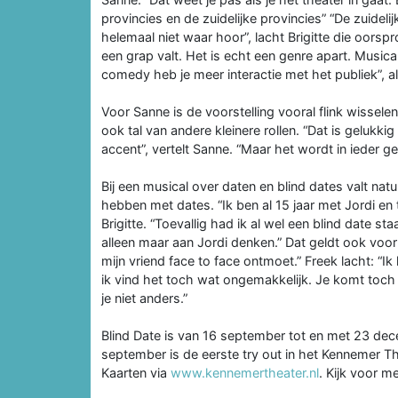
provincies en de zuidelijke provincies” “De zuideli
helemaal niet waar hoor”, lacht Brigitte die oorspr
een grap valt. Het is echt een genre apart. Music
comedy heb je meer interactie met het publiek”, al
Voor Sanne is de voorstelling vooral flink wissele
ook tal van andere kleinere rollen. “Dat is gelukki
accent”, vertelt Sanne. “Maar het wordt in ieder ge
Bij een musical over daten en blind dates valt natuu
hebben met dates. “Ik ben al 15 jaar met Jordi en t
Brigitte. “Toevallig had ik al wel een blind date st
alleen maar aan Jordi denken.” Dat geldt ook voor 
mijn vriend face to face ontmoet.” Freek lacht: “
ik vind het toch wat ongemakkelijk. Je komt toch
je niet anders.”
Blind Date is van 16 september tot en met 23 dec
september is de eerste try out in het Kennemer Th
Kaarten via
www.kennemertheater.nl
. Kijk voor m