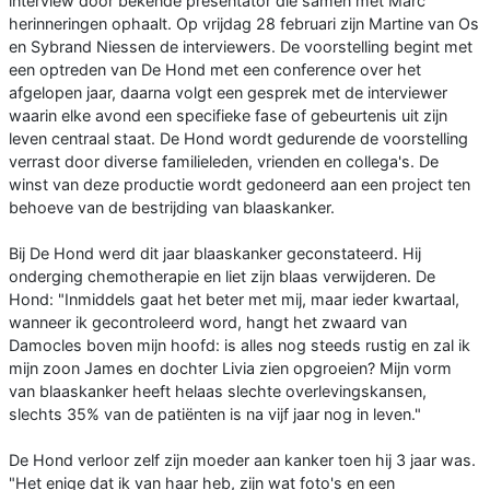
interview door bekende presentator die samen met Marc
herinneringen ophaalt. Op vrijdag 28 februari zijn Martine van Os
en Sybrand Niessen de interviewers. De voorstelling begint met
een optreden van De Hond met een conference over het
afgelopen jaar, daarna volgt een gesprek met de interviewer
waarin elke avond een specifieke fase of gebeurtenis uit zijn
leven centraal staat. De Hond wordt gedurende de voorstelling
verrast door diverse familieleden, vrienden en collega's. De
winst van deze productie wordt gedoneerd aan een project ten
behoeve van de bestrijding van blaaskanker.
Bij De Hond werd dit jaar blaaskanker geconstateerd. Hij
onderging chemotherapie en liet zijn blaas verwijderen. De
Hond: "Inmiddels gaat het beter met mij, maar ieder kwartaal,
wanneer ik gecontroleerd word, hangt het zwaard van
Damocles boven mijn hoofd: is alles nog steeds rustig en zal ik
mijn zoon James en dochter Livia zien opgroeien? Mijn vorm
van blaaskanker heeft helaas slechte overlevingskansen,
slechts 35% van de patiënten is na vijf jaar nog in leven."
De Hond verloor zelf zijn moeder aan kanker toen hij 3 jaar was.
"Het enige dat ik van haar heb, zijn wat foto's en een