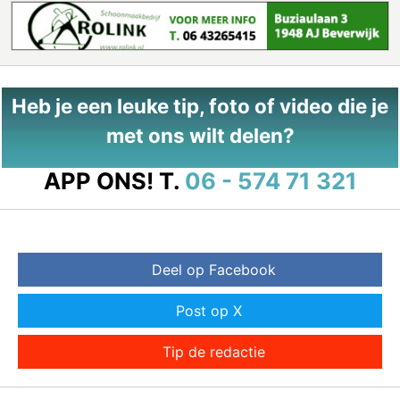
Heb je een leuke tip, foto of video die je
met ons wilt delen?
APP ONS!
T.
06 - 574 71 321
Deel op Facebook
Post op X
Tip de redactie