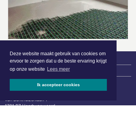
Deze website maakt gebruik van cookies om
ervoor te zorgen dat u de beste ervaring krijgt
op onze website
Lees meer
|
Nieuws | Sport | Evenementen
Ik accepteer cookies
Hoofdvestiging:
van Benthuizenlaan 1
1701 BZ Heerhugowaard
072 8200 600
redactie@xyto.nl
www.xyto.nl