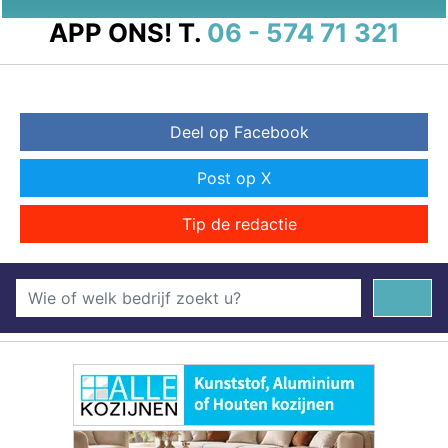
APP ONS!
T.
06 - 574 71 321
Deel op Facebook
Post op X
Tip de redactie