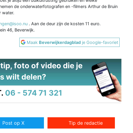
t je altijd een duikuitrusting gebruiken en welke
g nemen de onderwaterfotografen en -filmers Arthur de Bruin
r water.
ingen@isoo.nu
. Aan de deur zijn de kosten 11 euro.
ein 46, Beverwijk.
Maak
Beverwijkerdagblad
je Google-favoriet
ip, foto of video die je
s wilt delen?
.
06 - 574 71 321
Post op X
Tip de redactie