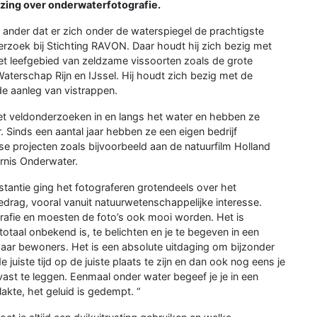
lezing over onderwaterfotografie.
 ander dat er zich onder de waterspiegel de prachtigste
derzoek bij Stichting RAVON. Daar houdt hij zich bezig met
et leefgebied van zeldzame vissoorten zoals de grote
 Waterschap Rijn en IJssel. Hij houdt zich bezig met de
de aanleg van vistrappen.
et veldonderzoeken in en langs het water en hebben ze
. Sinds een aantal jaar hebben ze een eigen bedrijf
erse projecten zoals bijvoorbeeld aan de natuurfilm Holland
ernis Onderwater.
stantie ging het fotograferen grotendeels over het
drag, vooral vanuit natuurwetenschappelijke interesse.
afie en moesten de foto’s ook mooi worden. Het is
otaal onbekend is, te belichten en je te begeven in een
haar bewoners. Het is een absolute uitdaging om bijzonder
juiste tijd op de juiste plaats te zijn en dan ook nog eens je
ast te leggen. Eenmaal onder water begeef je je in een
lakte, het geluid is gedempt. “