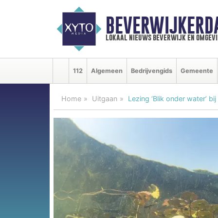
BEVERWIJKERD
lokaal nieuws beverwijk en omgevi
112
Algemeen
Bedrijvengids
Gemeente
Home
Uitgaan
Lezing ‘Blik onder water’ b