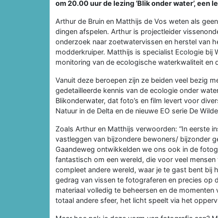
om
20.00 uur de lezing ‘Blik onder water’, een 
Arthur de Bruin en Matthijs de Vos weten als geen
dingen afspelen. Arthur is projectleider vissenon
onderzoek naar zoetwatervissen en herstel van h
modderkruiper. Matthijs is specialist Ecologie bij
monitoring van de ecologische waterkwaliteit en 
Vanuit deze beroepen zijn ze beiden veel bezig m
gedetailleerde kennis van de ecologie onder water
Blikonderwater, dat foto’s en film levert voor div
Natuur in de Delta en de nieuwe EO serie De Wild
Zoals Arthur en Matthijs verwoorden: “In eerste in
vastleggen van bijzondere bewoners/ bijzonder ge
Gaandeweg ontwikkelden we ons ook in de fotogr
fantastisch om een wereld, die voor veel mensen t
compleet andere wereld, waar je te gast bent bij 
gedrag van vissen te fotograferen en precies op de 
materiaal volledig te beheersen en de momenten v
totaal andere sfeer, het licht speelt via het opperv