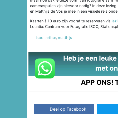
Maar hoe pak je deze vorm van fotografie aan? Moe
cameraspullen zijn hiervoor nodig? In deze lezin
en Matthijs de Vos je mee in een visuele reis onde
Kaarten à 10 euro zijn vooraf te reserveren via
lez
Locatie: Centrum voor Fotografie ISOO, Stationspl
isoo
,
arthur
,
matthijs
Heb je een leuke t
met on
APP ONS!
T
Deel op Facebook